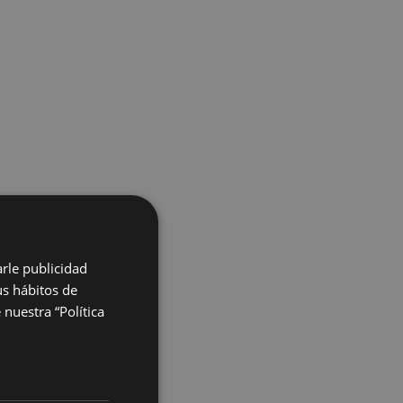
arle publicidad
us hábitos de
nuestra “Política