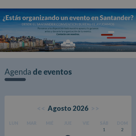
Agenda
de eventos
<<
>>
Agosto 2026
LUN
MAR
MIÉ
JUE
VIE
SÁB
DOM
1
2