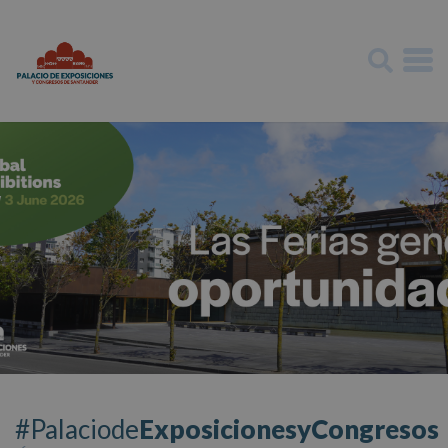
#Palaciode
ExposicionesyCongresos