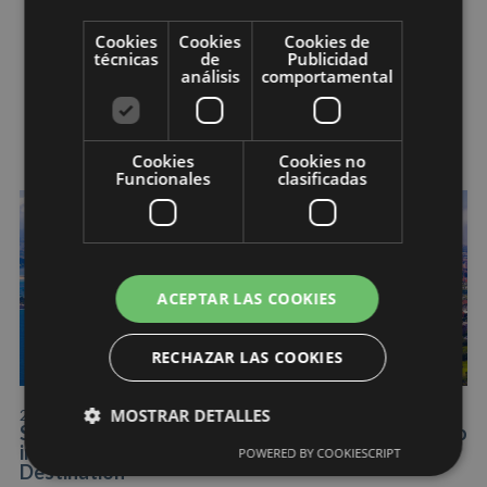
Cookies
Cookies
Cookies de
técnicas
de
Publicidad
análisis
comportamental
#
Actualidad
Cookies
Cookies no
Funcionales
clasificadas
ACEPTAR LAS COOKIES
RECHAZAR LAS COOKIES
MOSTRAR DETALLES
22/06/2026
Santander se consolida como referente de turismo
inteligente en el cierre del proyecto Smart
POWERED BY COOKIESCRIPT
Destination