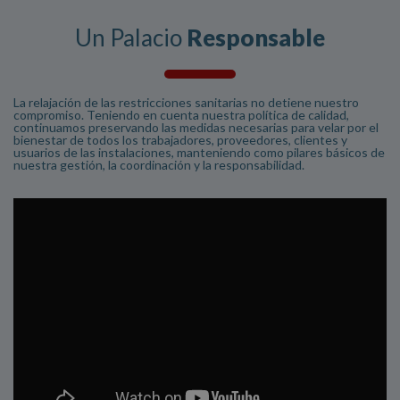
Un Palacio
Responsable
La relajación de las restricciones sanitarias no detiene nuestro
compromiso. Teniendo en cuenta nuestra política de calidad,
continuamos preservando las medidas necesarias para velar por el
bienestar de todos los trabajadores, proveedores, clientes y
usuarios de las instalaciones, manteniendo como pilares básicos de
nuestra gestión, la coordinación y la responsabilidad.