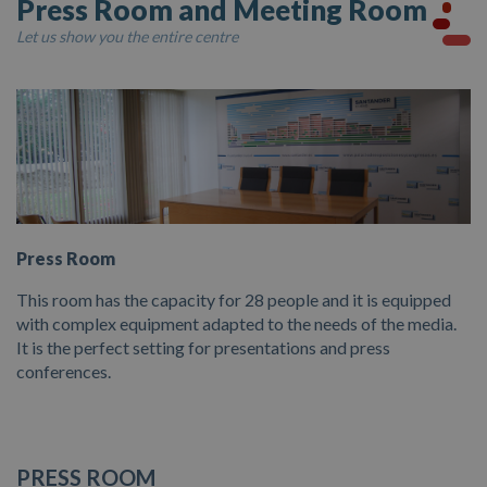
Press Room and Meeting Room
Presentation of Candidatures
Hall
Let us show you the entire centre
Rates
Catering Installations
Documentation
Other Spaces
Contractor’s Profile
Picture Gallery
Press Room
Events
This room has the capacity for 28 people and it is equipped
with complex equipment adapted to the needs of the media.
It is the perfect setting for presentations and press
conferences.
PRESS ROOM