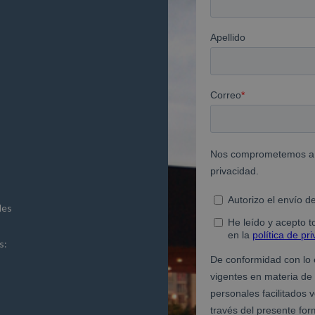
des
s: