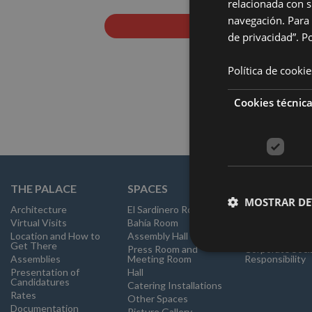
relacionada con s
navegación. Para 
HALL
de privacidad”.
Po
Política de cookie
Cookies técnic
THE PALACE
SPACES
RESPONSIBI
MOSTRAR DE
Architecture
El Sardinero Room
Good Practices
Virtual Visits
Bahía Room
Sustainability 
Location and How to
Assembly Hall
Quality Policy
Get There
Press Room and
Corporate Soci
Assemblies
Meeting Room
Responsibility
Presentation of
Hall
Candidatures
Catering Installations
Rates
Other Spaces
Documentation
Picture Gallery