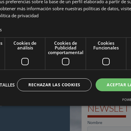
us preferencias sobre la base de un perfil elaborado a partir de s
obtener más información sobre nuestras políticas de datos, visite 
lítica de privacidad
s
as
Cookies de
Cookies de
Cookies
análisis
Publicidad
Funcionales
comportamental
LITY
TODAY
TALLES
RECHAZAR LAS COOKIES
ACEPTAR L
News
Report
Agenda
POWE
SUSCRÍBETE A NUESTRA
al
NEWSLET