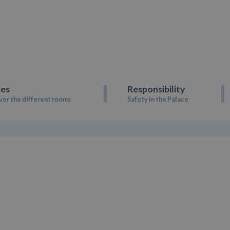
ces
Responsibility
ver the different rooms
Safety in the Palace