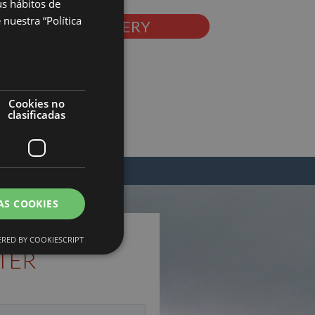
us hábitos de
nuestra “Política
PHOTO GALLERY
Cookies no
clasificadas
AS COOKIES
RED BY COOKIESCRIPT
TER